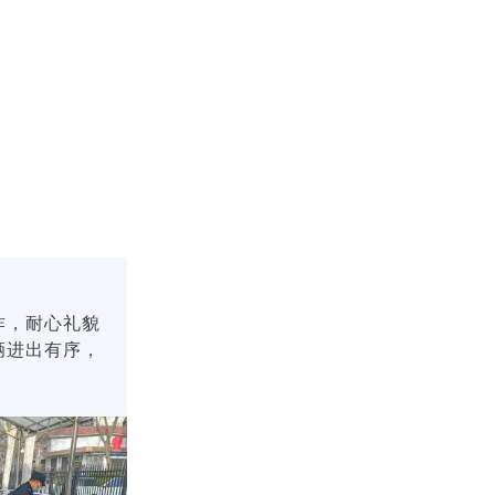
作，耐心礼貌
辆进出有序，