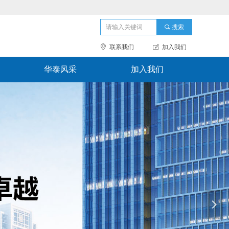
끠
搜索
ꀷ
联系我们
ꂐ
加入我们
华泰风采
加入我们
넲